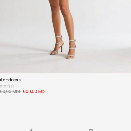
olo-dress
200,00 MDL
600,00 MDL