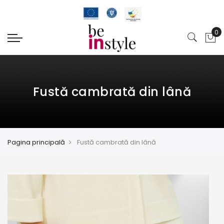
Fustă cambrată din lână
Pagina principală
Fustă cambrată din lână