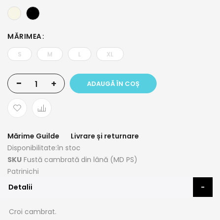
MĂRIMEA
S
M
L
XL
-
+
ADAUGĂ ÎN COȘ
Mărime Guilde
Livrare și returnare
Disponibilitate:
în stoc
SKU
Fustă cambrată din lână (MD PS)
Patrinichi
Detalii
Croi cambrat.