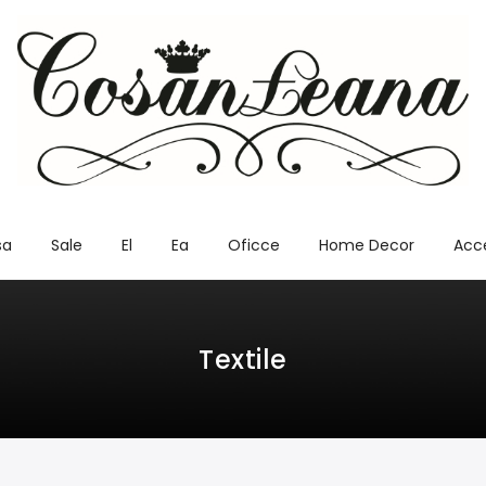
sa
Sale
El
Ea
Oficce
Home Decor
Acce
Textile