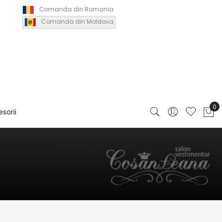
Comanda din Romania
Comanda din Moldova
sorii