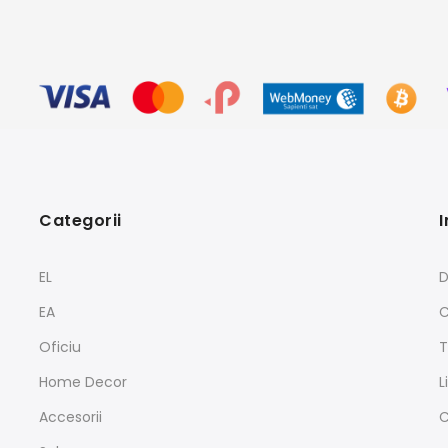
Categorii
I
EL
D
EA
C
Oficiu
T
Home Decor
L
Accesorii
C