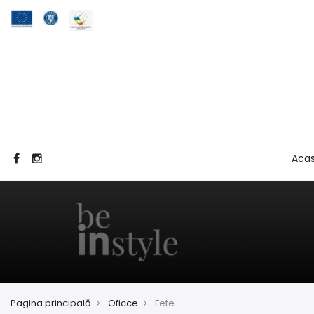
Aca
Pagina principală
Oficce
Fete