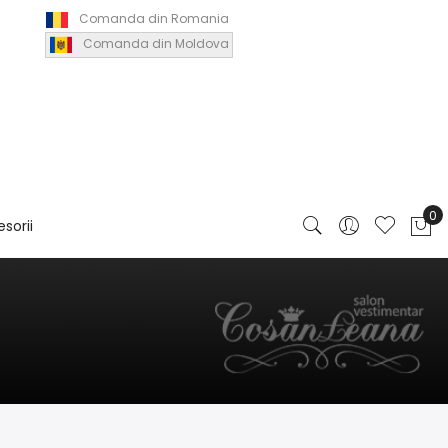
Comanda din Romania
Comanda din Moldova
sorii