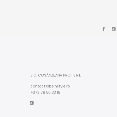
S.C. COSÂNZEANA PROF S.R.L
contact@beinstyle.ro
+373 79 56 33 19