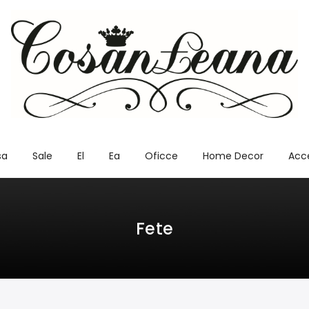
sa
Sale
El
Ea
Oficce
Home Decor
Acce
Fete