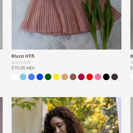
Bluza H115
B
570,00 MDL
5