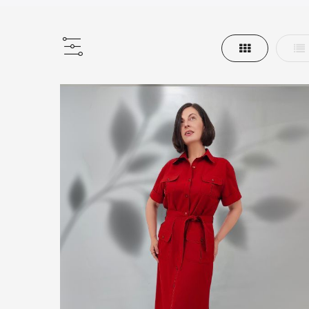
Grilă
Lis