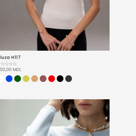
luza H117
00,00 MDL