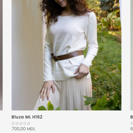
Bluza ML H162
B
700,00 MDL
6