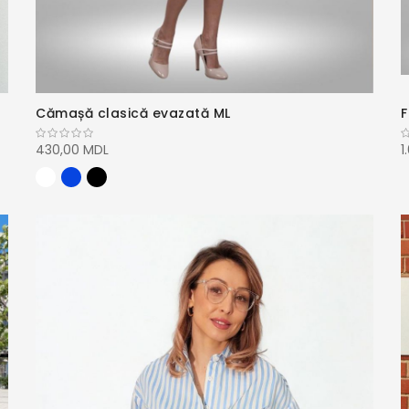
Cămașă clasică evazată ML
F
430,00 MDL
1