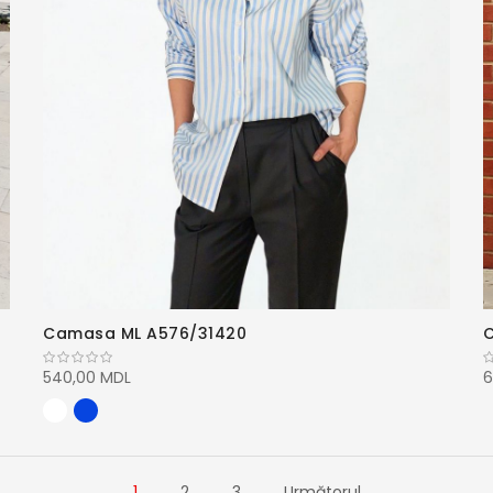
Camasa ML A576/31420
540,00 MDL
6
1
2
3
Următorul