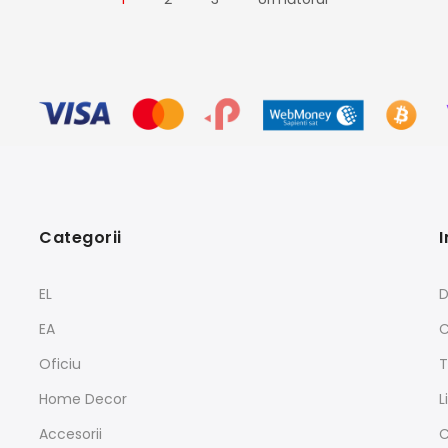
Categorii
I
EL
D
EA
C
Oficiu
T
Home Decor
L
Accesorii
C