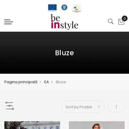
Bluze
Pagina principală
EA
Bluze
Setați