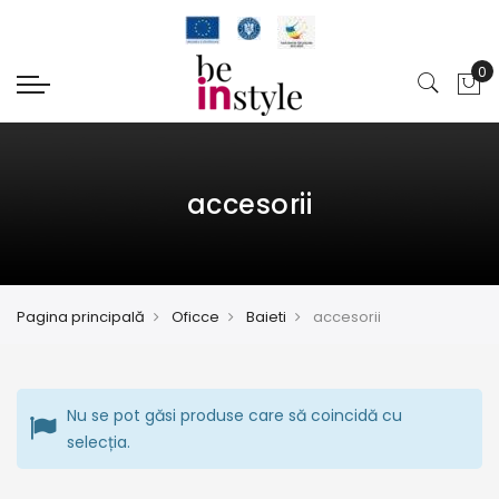
accesorii
Pagina principală
Oficce
Baieti
accesorii
Nu se pot găsi produse care să coincidă cu
selecția.