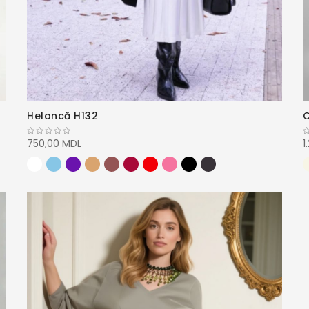
Helancă H132
C
750,00 MDL
1