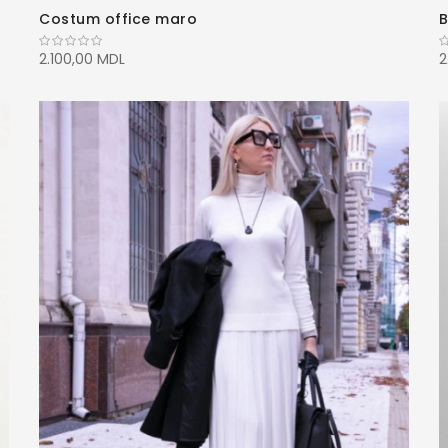
Costum office maro
B
2.100,00 MDL
2