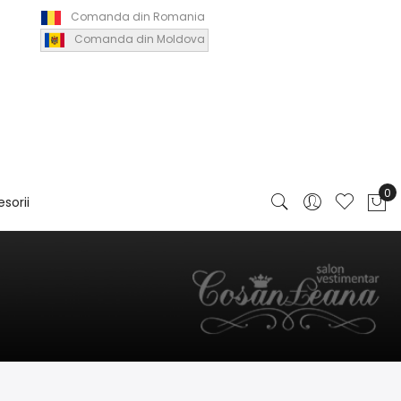
Comanda din Romania
Comanda din Moldova
sorii