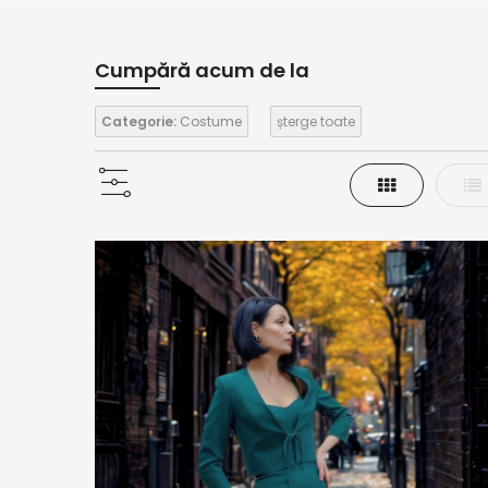
Cumpără acum de la
Categorie:
Costume
șterge toate
Grilă
Lis