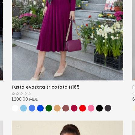
Fusta evazata tricotata H165
F
1.200,00 MDL
6