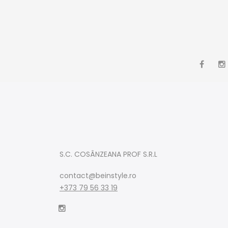
S.C. COSÂNZEANA PROF S.R.L
contact@beinstyle.ro
+373 79 56 33 19