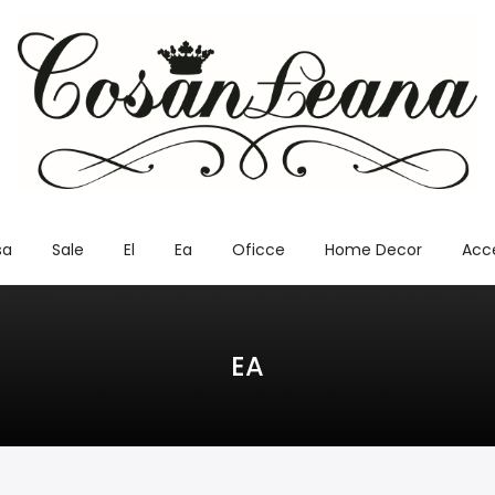
sa
Sale
El
Ea
Oficce
Home Decor
Acce
EA