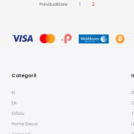
Previzualizare
1
2
Categorii
I
EL
D
EA
C
Oficiu
T
Home Decor
L